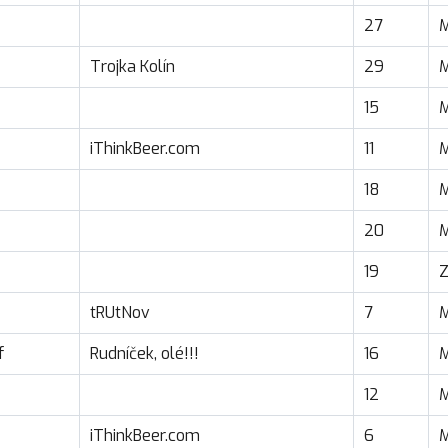
27
Trojka Kolín
29
15
iThinkBeer.com
11
18
20
19
tRUtNov
7
f
Rudníček, olé!!!
16
12
iThinkBeer.com
6