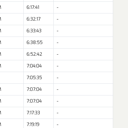
M
6:17:41
-
M
6:32:17
-
M
6:33:43
-
M
6:38:55
-
M
6:52:42
-
M
7:04:04
-
Z
7:05:35
-
M
7:07:04
-
M
7:07:04
-
M
7:17:33
-
M
7:19:19
-