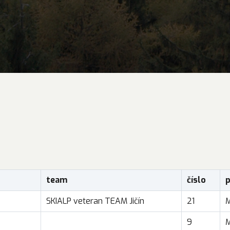
team
číslo
p
SKIALP veteran TEAM Jičín
21
9