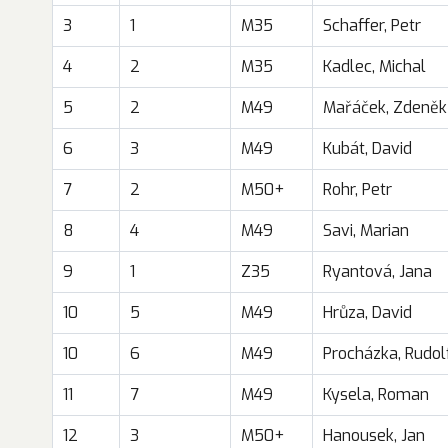
3
1
M35
Schaffer, Petr
4
2
M35
Kadlec, Michal
5
2
M49
Mařáček, Zdeněk
6
3
M49
Kubát, David
7
2
M50+
Rohr, Petr
8
4
M49
Savi, Marian
9
1
Z35
Ryantová, Jana
10
5
M49
Hrůza, David
10
6
M49
Procházka, Rudol
11
7
M49
Kysela, Roman
12
3
M50+
Hanousek, Jan