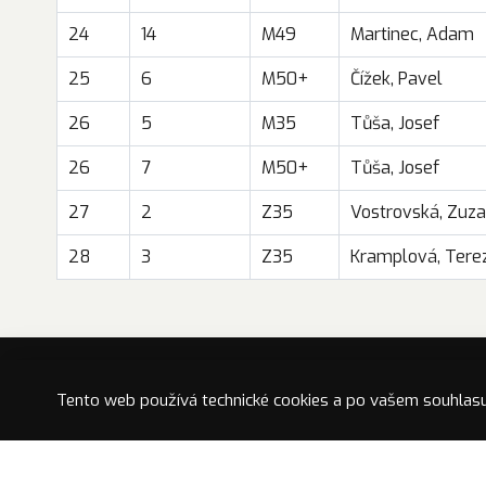
24
14
M49
Martinec, Adam
25
6
M50+
Čížek, Pavel
26
5
M35
Tůša, Josef
26
7
M50+
Tůša, Josef
27
2
Z35
Vostrovská, Zuz
28
3
Z35
Kramplová, Tere
Tento web používá technické cookies a po vašem souhlas