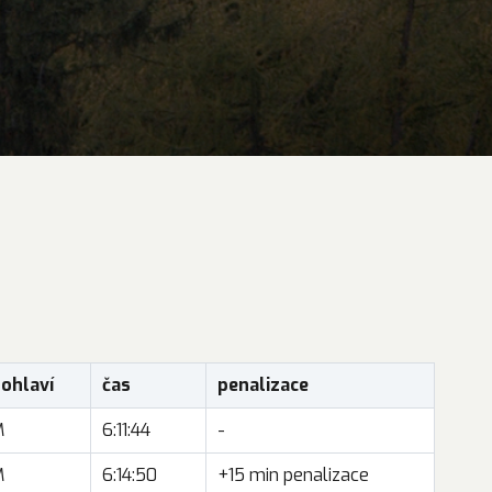
ohlaví
čas
penalizace
M
6:11:44
-
M
6:14:50
+15 min penalizace