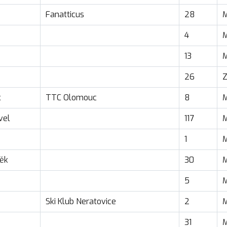
Fanatticus
28
4
13
26
k
TTC Olomouc
8
vel
117
1
něk
30
5
Ski Klub Neratovice
2
31