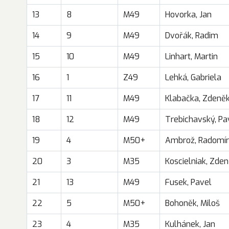
13
8
M49
Hovorka, Jan
14
9
M49
Dvořák, Radim
15
10
M49
Linhart, Martin
16
1
Z49
Lehká, Gabriela
17
11
M49
Klabačka, Zdeně
18
12
M49
Trebichavský, Pa
19
4
M50+
Ambrož, Radomír
20
3
M35
Koscielniak, Zde
21
13
M49
Fusek, Pavel
22
5
M50+
Bohoněk, Miloš
23
4
M35
Kulhánek, Jan