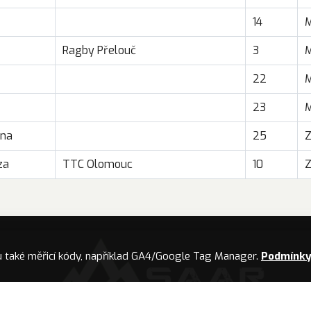
14
Ragby Přelouč
3
22
23
ana
25
za
TTC Olomouc
10
u také měřicí kódy, například GA4/Google Tag Manager.
Podmínky 