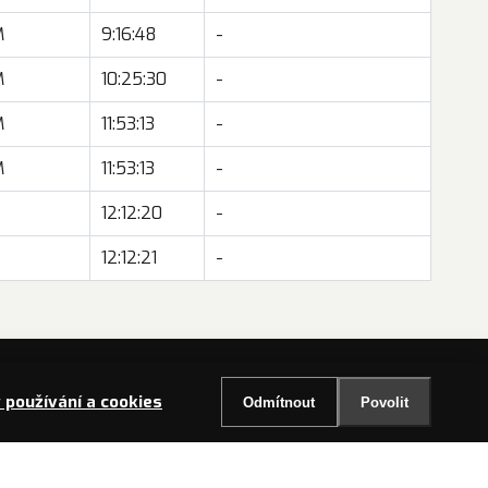
M
9:16:48
-
M
10:25:30
-
M
11:53:13
-
M
11:53:13
-
Z
12:12:20
-
Z
12:12:21
-
používání a cookies
Odmítnout
Povolit