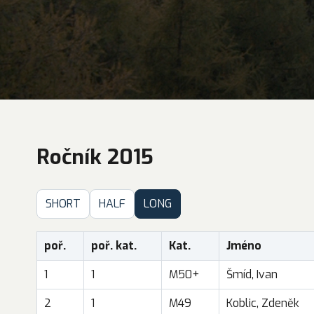
Ročník 2015
SHORT
HALF
LONG
poř.
poř. kat.
Kat.
Jméno
1
1
M50+
Šmíd, Ivan
2
1
M49
Koblic, Zdeněk