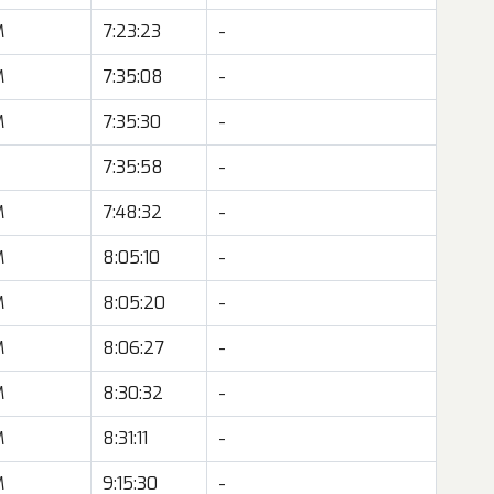
M
7:23:23
-
M
7:35:08
-
M
7:35:30
-
Z
7:35:58
-
M
7:48:32
-
M
8:05:10
-
M
8:05:20
-
M
8:06:27
-
M
8:30:32
-
M
8:31:11
-
M
9:15:30
-